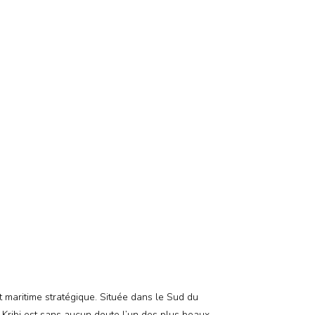
t maritime stratégique. Située dans le Sud du
. Kribi est sans aucun doute l’un des plus beaux