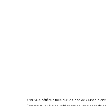
Kribi, ville côtière située sur le Golfe de Guinée à 
Cameroun, la ville de Kribi et ses belles plages de s