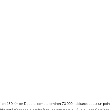
environ 150 Km de Douala, compte environ 70.000 habitants et est un poin
able doré n’ont rien à envier à celles des mers du Sud ou des Caraïbes